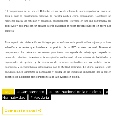
El campamento de la BiciRed Colombia es un evento interno de suma importancia, donde se 
*
lleva a cabo la construcción colectiva de nuestra política como organización. Constituye un 
momento crucial de reflexión y consenso, especialmente relevante en una red conformada por 
colectivos y personas con un genuino interés ciudadano en forjar políticas públicas en apoyo a la 
bicicleta.
Este espacio de colaboración se distingue por su enfoque en la planificación conjunta y la firme 
adhesión a acuerdos que fortalezcan la posición de la RED a nivel nacional. Durante el 
campamento, los miembros se reúnen para trazar una agenda de trabajo que respalde su 
desarrollo colectivo, fomentando la apropiación institucional, el crecimiento de habilidades y 
capacidades de gestión, y la promoción de procesos sostenibles en los ámbitos social, 
económico y medioambiental relacionados con la BiciRed Colombia. En última instancia, este 
encuentro busca garantizar la continuidad y solidez de las iniciativas impulsadas por la red en 
beneficio de la bicicleta como protagonista de la movilidad en el país.
Tags
# Campamento
# Foro Nacional de la Bicicleta
#
Normatividad
# Veeduría
Comparte esto!