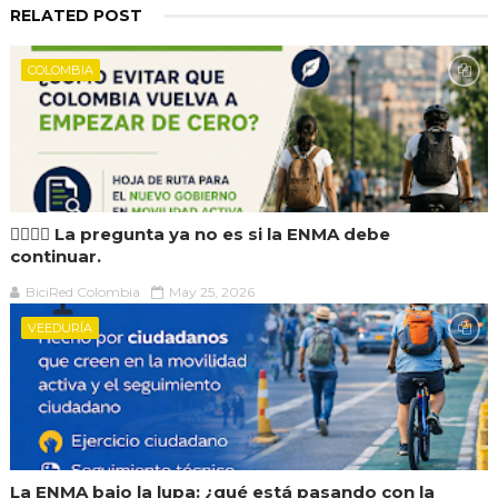
RELATED POST
COLOMBIA
🚶‍♀️🚴‍♂️ La pregunta ya no es si la ENMA debe
continuar.
BiciRed Colombia
May 25, 2026
VEEDURÍA
La ENMA bajo la lupa: ¿qué está pasando con la