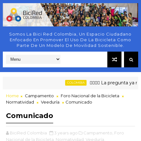
Somos La Bici Red Colombia, Un Espacio Ciudadano
Enfocado En Promover El Uso De La Bicicleta Como
Parte De Un Modelo De Movilidad Sostenible.
🚶‍♀️🚴‍♂️ La pregunta ya no 
COLOMBIA
Home
Campamento
Foro Nacional de la Bicicleta
Normatividad
Veeduría
Comunicado
Comunicado
BiciRed Colombia
3 years ago
Campamento,
Foro
Nacional de la Bicicleta,
Normatividad,
Veeduría,