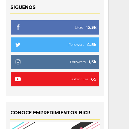
SIGUENOS
15,3k
Likes
4.5k
Followers
1,5k
Followers
65
Subscribes
CONOCE EMPREDIMIENTOS BICI!