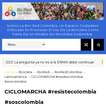
Somos La Bici Red Colombia, Un Espacio Ciudadano
Enfocado En Promover El Uso De La Bicicleta Como
Parte De Un Modelo De Movilidad Sostenible.
‍♀️🚴‍♂️ La pregunta ya no es si la ENMA debe continuar.
VEEDURÍ
Home
Bicicleta
BiciRed
BiciRedColombia
Latinoamérica
CICLOMARCHA #resistecolombia
#soscolombia
CICLOMARCHA #resistecolombia
#soscolombia