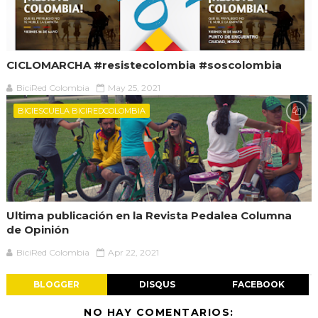
CICLOMARCHA #resistecolombia #soscolombia
BiciRed Colombia
May 25, 2021
BICIESCUELA BICIREDCOLOMBIA
Ultima publicación en la Revista Pedalea Columna
de Opinión
BiciRed Colombia
Apr 22, 2021
BLOGGER
DISQUS
FACEBOOK
NO HAY COMENTARIOS: