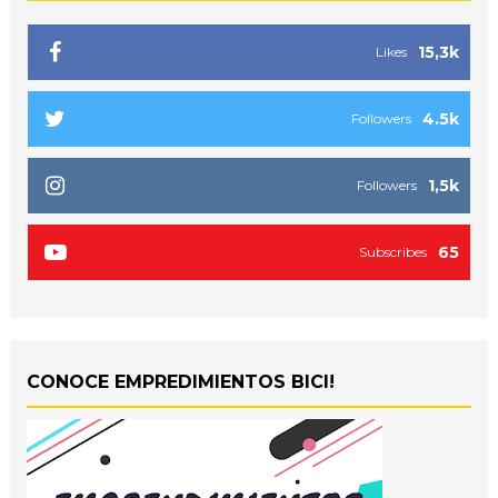
15,3k
Likes
4.5k
Followers
1,5k
Followers
65
Subscribes
CONOCE EMPREDIMIENTOS BICI!