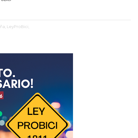
ña,
LeyProBici,