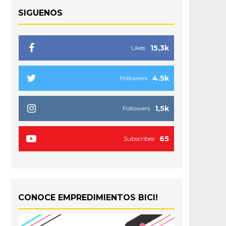
SIGUENOS
15,3k
Likes
4.5k
Followers
1,5k
Followers
65
Subscribes
CONOCE EMPREDIMIENTOS BICI!