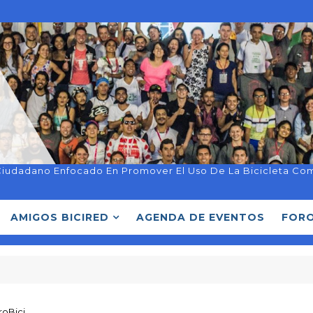
Ciudadano Enfocado En Promover El Uso De La Bicicleta Co
AMIGOS BICIRED
AGENDA DE EVENTOS
FORO
roBici