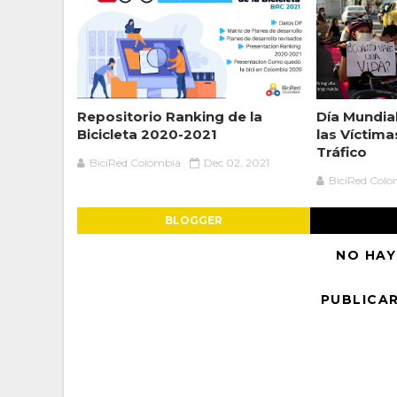
Repositorio Ranking de la
Día Mundia
Bicicleta 2020-2021
las Víctim
Tráfico
BiciRed Colombia
Dec 02, 2021
BiciRed Col
BLOGGER
NO HAY
PUBLICA