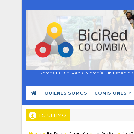
Somos La Bici Red Colombia, Un Espacio 
QUIENES SOMOS
COMISIONES
LO ULTIMO!
Home
BiciRed
Campaña
LeyProBici
#LeyP