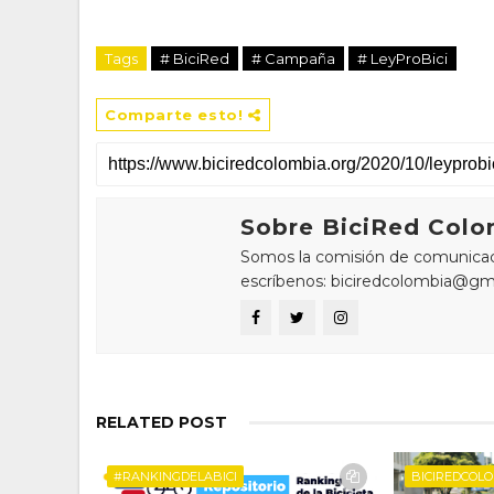
Tags
# BiciRed
# Campaña
# LeyProBici
Comparte esto!
Sobre BiciRed Colo
Somos la comisión de comunicaci
escríbenos: biciredcolombia@gm
RELATED POST
#RANKINGDELABICI
BICIREDCOL