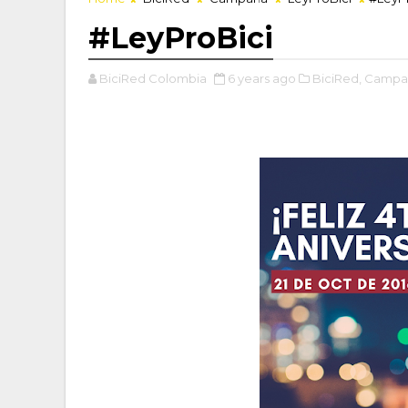
#LeyProBici
BiciRed Colombia
6 years ago
BiciRed,
Campa