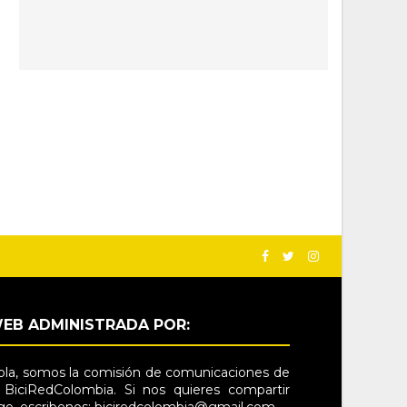
EB ADMINISTRADA POR:
la, somos la comisión de comunicaciones de
 BiciRedColombia. Si nos quieres compartir
go, escribenos: biciredcolombia@gmail.com