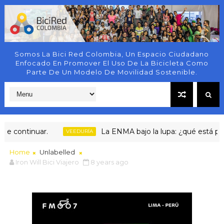
Somos La Bici Red Colombia, Un Espacio Ciudadano
Enfocado En Promover El Uso De La Bicicleta Como
Parte De Un Modelo De Movilidad Sostenible.
be continuar.
La ENMA bajo la lupa: ¿qué está pasa
VEEDURÍA
Home
Unlabelled
Iron Will Bici Viajero
8 years ago