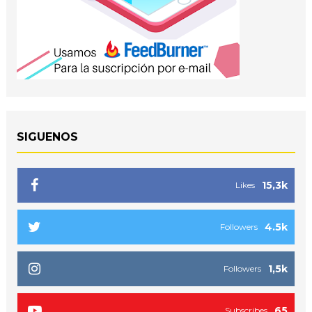
SIGUENOS
15,3k
Likes
4.5k
Followers
1,5k
Followers
65
Subscribes