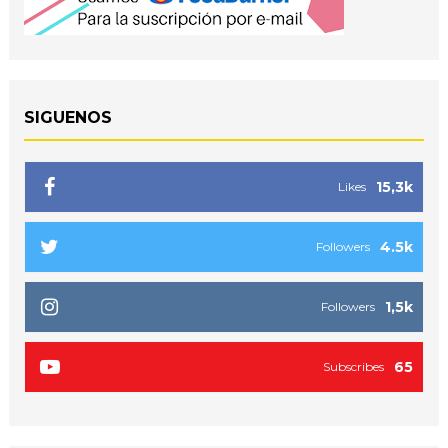
SIGUENOS
15,3k
Likes
4.5k
Followers
1,5k
Followers
65
Subscribes